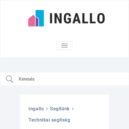
Skip
to
content
TOGGLE
NAVIGATION
Ingallo
Segítünk
Technikai segítség